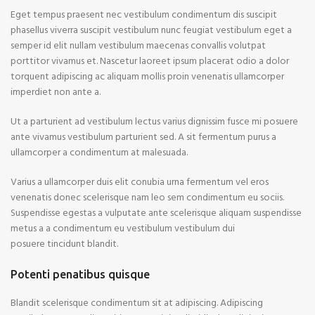
Eget tempus praesent nec vestibulum condimentum dis suscipit
phasellus viverra suscipit vestibulum nunc feugiat vestibulum eget a
semper id elit nullam vestibulum maecenas convallis volutpat
porttitor vivamus et. Nascetur laoreet ipsum placerat odio a dolor
torquent adipiscing ac aliquam mollis proin venenatis ullamcorper
imperdiet non ante a.
Ut a parturient ad vestibulum lectus varius dignissim fusce mi posuere
ante vivamus vestibulum parturient sed. A sit fermentum purus a
ullamcorper a condimentum at malesuada.
Varius a ullamcorper duis elit conubia urna fermentum vel eros
venenatis donec scelerisque nam leo sem condimentum eu sociis.
Suspendisse egestas a vulputate ante scelerisque aliquam suspendisse
metus a a condimentum eu vestibulum vestibulum dui
posuere tincidunt blandit.
Potenti penatibus quisque
Blandit scelerisque condimentum sit at adipiscing. Adipiscing