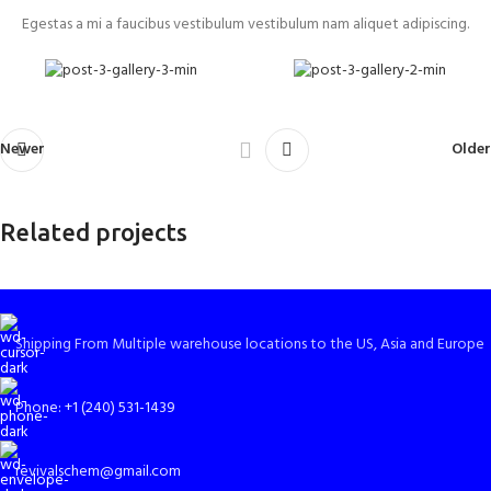
Egestas a mi a faucibus vestibulum vestibulum nam aliquet adipiscing.
Newer
Older
Related projects
Suspendisse quam at vestibulum
Shipping From Multiple warehouse locations to the US, Asia and Europe
Kitchen
Phone: +1 (240) 531-1439
revivalschem@gmail.com