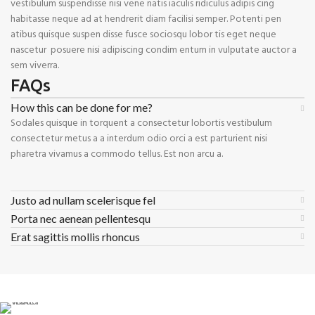
vestibulum suspendisse nisi vene natis iaculis ridiculus adipis cing
habitasse neque ad at hendrerit diam facilisi semper. Potenti pen
atibus quisque suspen disse fusce sociosqu lobor tis eget neque
nascetur posuere nisi adipiscing condim entum in vulputate auctor a
sem viverra.
FAQs
How this can be done for me?
Sodales quisque in torquent a consectetur lobortis vestibulum
consectetur metus a a interdum odio orci a est parturient nisi
pharetra vivamus a commodo tellus. Est non arcu a.
Justo ad nullam scelerisque fel
Porta nec aenean pellentesqu
Erat sagittis mollis rhoncus